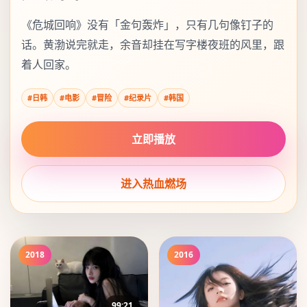
《危城回响》没有「金句轰炸」，只有几句像钉子的
话。黄渤说完就走，余音却挂在写字楼夜班的风里，跟
着人回家。
#
日韩
#电影
#
冒险
#
纪录片
#
韩国
立即播放
进入
热血燃场
2018
2016
99:21