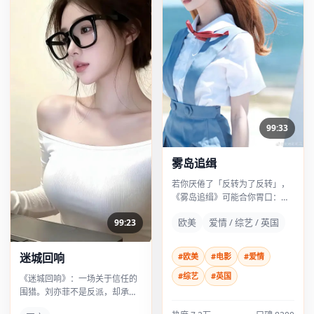
99:33
雾岛追缉
若你厌倦了「反转为了反转」，
《雾岛追缉》可能合你胃口：它
的反转像鞋带松了再系紧——生
欧美
爱情 / 综艺 / 英国
99:23
活化，却更危险。
迷城回响
#欧美
#电影
#爱情
#综艺
#英国
《迷城回响》：一场关于信任的
围猎。刘亦菲不是反派，却承担
了最多的「不舒服」，这比脸谱