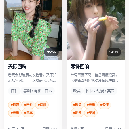
95:56
94:39
天际回响
寒锋回响
看完会想给朋友发语音，又不知
台词密度不高，信息密度很高。
道从何说起——这就是《天际回
《寒锋回响》把动漫做成拼图：
响》的魔力：喜剧外壳，迷离内
黄渤每换一个表情，观众脑内就
日韩
喜剧 / 电影 / 日本
欧美
惊悚 / 动漫 / 英国
核，李安坏得很聪明。
要重排一次因果。
#日韩
#电影
#喜剧
#欧美
#电影
#惊悚
#电影
#日本
#动漫
#英国
热度
9.1万
口碑
8400
热度
9万
口碑
7100