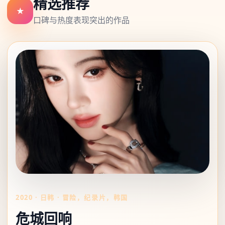
精选推荐
★
犯罪 / 动漫 / 中国大陆
动漫 / 综艺 / 中国大陆
动作 / 纪录片 / 日本
口碑与热度表现突出的作品
超清
超清
超清
2017
2015
2019
2020
·
日韩
·
冒险，纪录片，韩国
危城回响