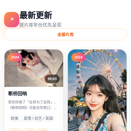
最新更新
↗
按片库年份优先呈现
全部片库
2024
2024
99:03
断桥回响
若你厌倦了「反转为了反转」，
《断桥回响》可能合你胃口：它
的反转像鞋带松了再系紧——生
欧美
爱情 / 综艺 / 英国
活化，却更危险。