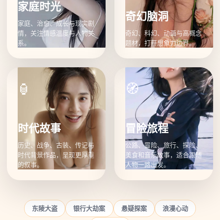
家庭时光
奇幻脑洞
家庭、治愈、成长与现实剧
情，关注情感温度与人物关
奇幻、科幻、动画与高概念
系。
题材，打开想象力边界。
🏮
🧭
时代故事
冒险旅程
历史、战争、古装、传记与
公路、冒险、旅行、探险、
时代背景作品，呈现更厚重
美食和音乐故事，适合跟随
的叙事。
人物一路出发。
东陵大盗
银行大劫案
悬疑探案
浪漫心动