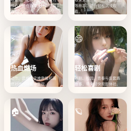
核心，适合喜欢反转剧情的
等故事，适合轻松沉浸观
观众。
看。
⚡
😄
热血燃场
轻松喜剧
动作、武侠、灾难救援和高
喜剧、校园、青春与反套路
燃对抗内容集中呈现。
故事，带来轻快观影体验。
🏠
🪐