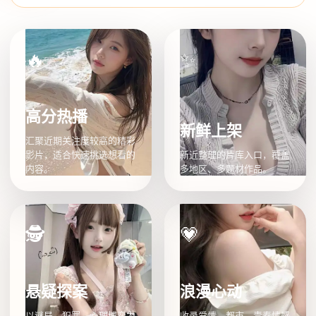
🔥
✨
高分热播
新鲜上架
汇聚近期关注度较高的精彩
影片，适合快速挑选想看的
新近整理的片库入口，覆盖
内容。
多地区、多题材作品。
🕵
💗
悬疑探案
浪漫心动
以谜局、犯罪、心理博弈为
收录爱情、都市、青春情感