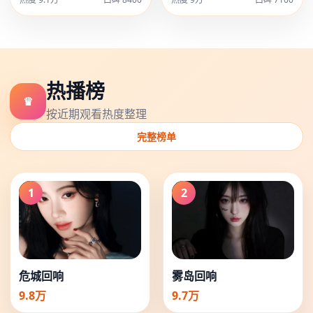
热播榜
♛
按近期观看热度整理
完整榜单
1
2
雾岛回响
危城回响
9.7万
9.8万