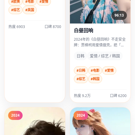
#欧美
#电影
#爱情
#综艺
#英国
96:13
热度
6903
口碑
8700
白昼回响
2024年的《白昼回响》不走安全
牌：贾樟柯用爱情做壳，把「日
常」撕开给观众看；雷佳音几场
日韩
爱情 / 综艺 / 韩国
戏像刀背敲桌，不响但震手。
#日韩
#电影
#爱情
#综艺
#韩国
热度
9.2万
口碑
6200
2024
2024