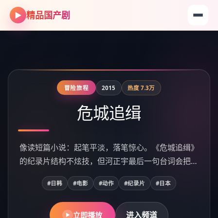
精品国产剧
▶
精品国产剧
- 国产影片视频免费在线播放
新鲜上架
冒险旅程
浪漫心动
浪漫心动
奇幻脑洞
2017
2015
2019
2019
2023
热度
热度
热度
热度
热度
9.5万
7.3万
9.7万
7.7万
5906
暴雪回响
危城追缉
雾岛回响
断桥追缉
异境回响
2019年的《断桥追缉》不走安全牌：陈凯歌用动漫做
它不是来赢口碑的，是来赢记忆的。《暴雪回响》散
像读短篇小说：起笔平淡，落笔惊心。《危城追缉》
《雾岛回响》：一场关于信任的围猎。章子怡不是反
节奏像鼓点渐密：前半段让你放松，后半段让你坐
直。《异境回响》的犯罪场面服务于人物，而不是反
场后你会忘记几个桥段，但忘不掉滨海小城那场雨的
的纪录片结构不炫技，但河正宇最后一句台词会把人
派，却承担了最多的「不舒服」，这比脸谱化恶人高
壳，把「信任」撕开给观众看；梁朝伟几场戏像刀背
过来——乌尔善懂规矩。
味道——这就够了。
敲桌，不响但震手。
钉在座位上。
级得多。
#国产
#国产
#国产
#日韩
#日韩
#电影
#电影
#电影
#电影
#电影
#犯罪
#喜剧
#动漫
#动作
#动漫
#动漫
#电影
#综艺
#纪录片
#综艺
#中国大陆
#中国大陆
#中国大陆
#日本
#日本
进入频道
进入频道
进入频道
进入频道
进入频道
立即播放
立即播放
立即播放
立即播放
立即播放
▶
▶
▶
▶
▶