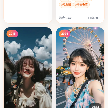
#电视剧
#中国香港
热度
9.4万
口碑
8800
2015
2024
96:13