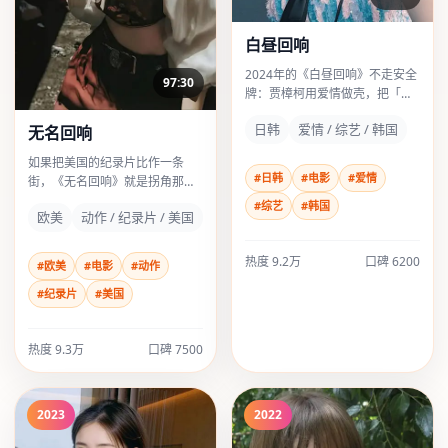
白昼回响
2024年的《白昼回响》不走安全
97:30
牌：贾樟柯用爱情做壳，把「日
常」撕开给观众看；雷佳音几场
日韩
爱情 / 综艺 / 韩国
无名回响
戏像刀背敲桌，不响但震手。
如果把美国的纪录片比作一条
#日韩
#电影
#爱情
街，《无名回响》就是拐角那家
灯不亮却排队的小店——动作味
#综艺
#韩国
欧美
动作 / 纪录片 / 美国
冲，河正宇与章子怡的对手戏尤
其耐嚼。
热度
9.2万
口碑
6200
#欧美
#电影
#动作
#纪录片
#美国
热度
9.3万
口碑
7500
2023
2022