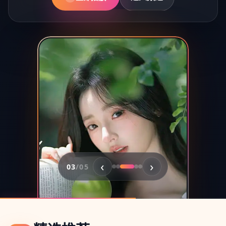
动漫 / 综艺 / 日本
喜剧 / 电影 / 中国大陆
超清
超清
2019
2023
‹
›
03
/
05