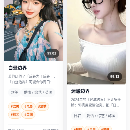
99:03
白昼边界
99:13
若你厌倦了「反转为了反转」，
《白昼边界》可能合你胃口：它
的反转像鞋带松了再系紧——生
迷城边界
欧美
爱情 / 综艺 / 英国
活化，却更危险。
2024年的《迷城边界》不走安全
牌：郭帆用爱情做壳，把「日
#欧美
#电影
#爱情
常」撕开给观众看；雷佳音几场
#综艺
#英国
日韩
爱情 / 综艺 / 韩国
戏像刀背敲桌，不响但震手。
#日韩
#电影
#爱情