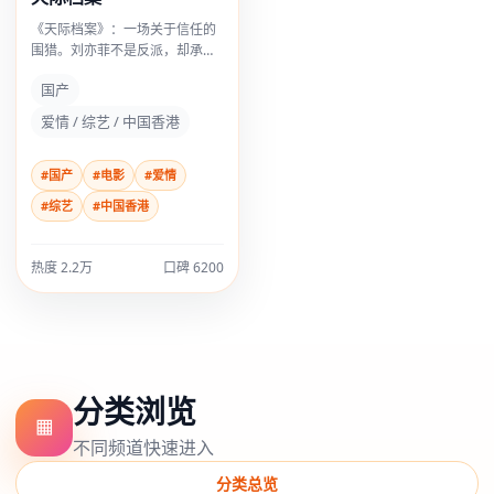
《天际档案》：一场关于信任的
围猎。刘亦菲不是反派，却承担
了最多的「不舒服」，这比脸谱
国产
化恶人高级得多。
爱情 / 综艺 / 中国香港
#国产
#电影
#爱情
#综艺
#中国香港
热度
2.2万
口碑
6200
分类浏览
▦
不同频道快速进入
分类总览