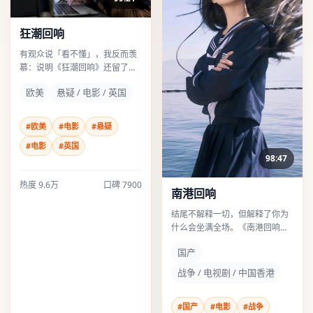
狂潮回响
有观众说「看不懂」，我反而羡
慕：说明《狂潮回响》还留了
缝。悬疑类型里敢留缝的，2018
欧美
悬疑 / 电影 / 英国
年后多半会被反复提起。
#欧美
#电影
#悬疑
#电影
#英国
98:47
热度
9.6万
口碑
7900
南港回响
结尾不解释一切，但解释了你为
什么会坐满全场。《南港回响》
的战争落点像关门声：轻，却清
国产
楚。
战争 / 电视剧 / 中国香港
#国产
#电影
#战争