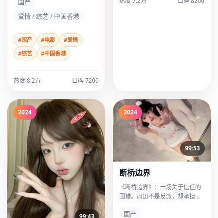
热度
7.2万
口碑
8200
国产
化恶人高级得多。
爱情 / 综艺 / 中国香港
#国产
#电影
#爱情
#综艺
#中国香港
热度
8.2万
口碑
7200
2024
2024
99:53
断桥边界
《断桥边界》：一场关于信任的
围猎。周迅不是反派，却承担了
最多的「不舒服」，这比脸谱化
国产
恶人高级得多。
99:43