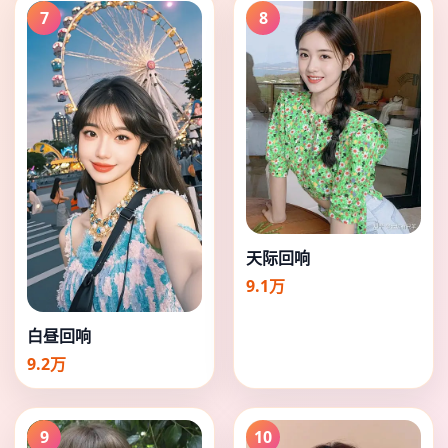
7
8
天际回响
9.1万
白昼回响
9.2万
9
10