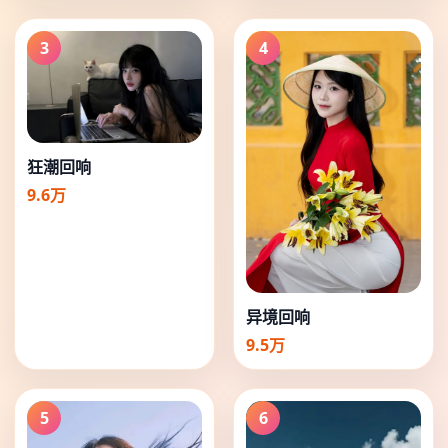
3
4
狂潮回响
9.6万
异境回响
9.5万
5
6