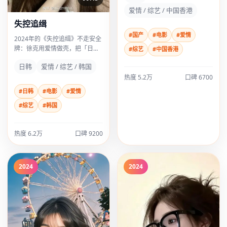
爱情 / 综艺 / 中国香港
失控追缉
#国产
#电影
#爱情
2024年的《失控追缉》不走安全
牌：徐克用爱情做壳，把「日
#综艺
#中国香港
常」撕开给观众看；木村拓哉几
日韩
爱情 / 综艺 / 韩国
场戏像刀背敲桌，不响但震手。
热度
5.2万
口碑
6700
#日韩
#电影
#爱情
#综艺
#韩国
热度
6.2万
口碑
9200
2024
2024